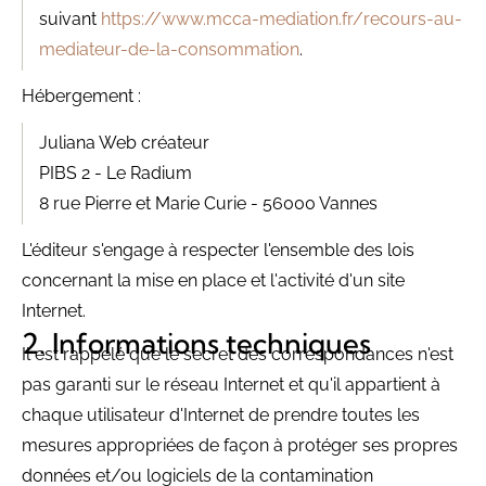
suivant
https://www.mcca-mediation.fr/recours-au-
mediateur-de-la-consommation
.
Hébergement :
Juliana Web créateur
PIBS 2 - Le Radium
8 rue Pierre et Marie Curie - 56000 Vannes
L'éditeur s'engage à respecter l'ensemble des lois
concernant la mise en place et l'activité d'un site
Internet.
Informations techniques
Il est rappelé que le secret des correspondances n'est
pas garanti sur le réseau Internet et qu'il appartient à
chaque utilisateur d'Internet de prendre toutes les
mesures appropriées de façon à protéger ses propres
données et/ou logiciels de la contamination