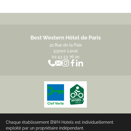
Best Western Hôtel de Paris
22 Rue de la Paix
53000 Laval
02 43 53 76 20
Chaque établissement BWH Hotels est individuellement
exploité par un propriétaire indépendant.